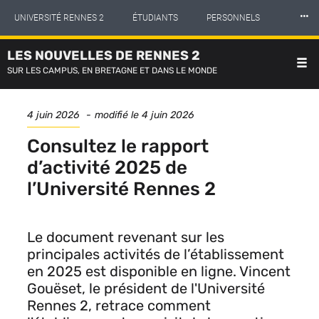
Panneau de gestion des cookies
Aller
⸱⸱⸱
UNIVERSITÉ RENNES 2
ÉTUDIANTS
PERSONNELS
au
contenu
principal
LES NOUVELLES DE RENNES 2
INTERNATIONAL
PROFESSIONNELS
BIBLIOTHÈQUES
SUR LES CAMPUS, EN BRETAGNE ET DANS LE MONDE
LES NOUVELLES DE RENNES 2
Date
4 juin 2026
modifié le
4 juin 2026
de
publication
Consultez le rapport
d’activité 2025 de
l’Université Rennes 2
Le document revenant sur les
principales activités de l’établissement
en 2025 est disponible en ligne. Vincent
Gouëset, le président de l'Université
Rennes 2, retrace comment