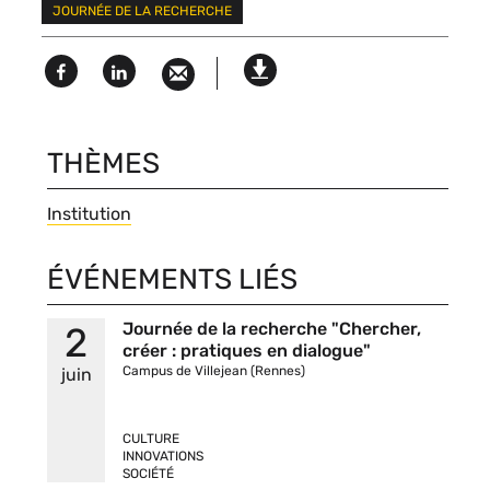
JOURNÉE DE LA RECHERCHE
clés
Facebook
Linked
Version
in
imprimable
THÈMES
Thèmes
Institution
ÉVÉNEMENTS LIÉS
Titre
Événements
Journée de la recherche "Chercher,
2
court
créer : pratiques en dialogue"
liés
Campus de Villejean (Rennes)
juin
CULTURE
INNOVATIONS
SOCIÉTÉ