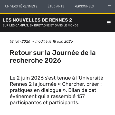
Panneau de gestion des cookies
Aller
⸱⸱⸱
UNIVERSITÉ RENNES 2
ÉTUDIANTS
PERSONNELS
au
contenu
principal
LES NOUVELLES DE RENNES 2
INTERNATIONAL
PROFESSIONNELS
BIBLIOTHÈQUES
SUR LES CAMPUS, EN BRETAGNE ET DANS LE MONDE
LES NOUVELLES DE RENNES 2
Date
18 juin 2026
modifié le
18 juin 2026
de
publication
Retour sur la Journée de la
recherche 2026
Le 2 juin 2026 s’est tenue à l’Université
Rennes 2 la journée « Chercher, créer :
pratiques en dialogue ». Bilan de cet
événement qui a rassemblé 157
participantes et participants.