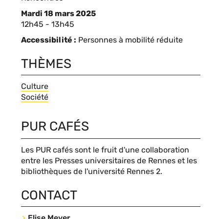
lieu
d'événement
Mardi 18 mars 2025
Complément
12h45 - 13h45
de
Accessibilité
Personnes à mobilité réduite
date
THÈMES
Thèmes
Culture
Société
Blocs
PUR CAFÉS
personnalisables
Contenu
Les PUR cafés sont le fruit d'une collaboration
du
entre les Presses universitaires de Rennes et les
bloc
bibliothèques de l'université Rennes 2.
CONTACT
Contact
Elise Meyer