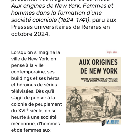
Aux origines de New York. Femmes et
hommes dans la formation d'une
société coloniale (1624-1741)
, paru aux
Presses universitaires de Rennes en
octobre 2024.
Contenu
Lorsqu'on s'imagine la
sous
ville de New York, on
forme
pense à la ville
de
contemporaine, ses
paragraphes
buildings et ses héros
et héroïnes de séries
télévisées. Dès qu'il
s'agit de penser à la
colonie de peuplement
e
du XVII
siècle, on se
heurte à une société
méconnue, d'hommes
et de femmes aux