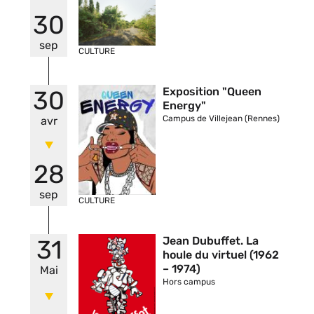
30
sep
CULTURE
Vignette
Exposition "Queen
30
Energy"
Campus de Villejean (Rennes)
avr
28
sep
CULTURE
Vignette
Jean Dubuffet. La
31
houle du virtuel (1962
– 1974)
Mai
Hors campus