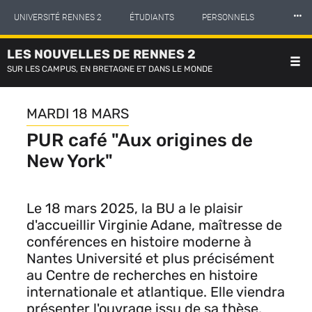
Panneau de gestion des cookies
Aller
⸱⸱⸱
UNIVERSITÉ RENNES 2
ÉTUDIANTS
PERSONNELS
au
contenu
principal
LES NOUVELLES DE RENNES 2
INTERNATIONAL
PROFESSIONNELS
BIBLIOTHÈQUES
SUR LES CAMPUS, EN BRETAGNE ET DANS LE MONDE
LES NOUVELLES DE RENNES 2
MARDI 18 MARS
PUR café "Aux origines de
New York"
Le 18 mars 2025, la BU a le plaisir
d'accueillir Virginie Adane
, maîtresse de
conférences en histoire moderne à
Nantes Université et plus précisément
au Centre de recherches en histoire
internationale et atlantique
. Elle viendra
présenter l'ouvrage issu de sa thèse
,