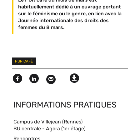
habituellement dédié à un ouvrage portant
sur le féminisme ou le genre, en lien avec la
Journée internationale des droits des
femmes du 8 mars.
Mots
PUR CAFÉ
clés
Facebook
Linked
Version
in
imprimable
INFORMATIONS PRATIQUES
Campus de Villejean (Rennes)
Compléments
BU centrale - Agora (1er étage)
de
Type
Rencontres