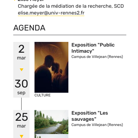
Nom
Chargée de la médiation de la recherche, SCD
du
Courriel
elise.meyer@univ-rennes2.fr
contact
AGENDA
Vignette
Exposition "Public
2
Intimacy"
Campus de Villejean (Rennes)
mar
30
sep
CULTURE
Vignette
Exposition "Les
25
sauvages"
Campus de Villejean (Rennes)
mar