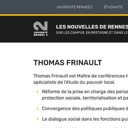
Panneau de gestion des cookies
Aller
UNIVERSITÉ RENNES 2
ÉTUDIANTS
au
contenu
principal
LES NOUVELLES DE RENNES
SUR LES CAMPUS, EN BRETAGNE ET DANS L
THOMAS FRINAULT
Description
Thomas Frinault est Maître de conférences HD
complète
spécialiste de l'étude du pouvoir local.
du
Réforme de la prise en charge des per
contributeur
protection sociale, territorialisation et p
Convergence des politiques publiques du 
Le dialogue social dans les fonctions pu