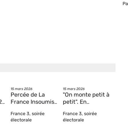
Si
Pa
w
du
co
Date
Date
15 mars 2026
15 mars 2026
Percée de La
"On monte petit à
26
France Insoumise
petit". En
nt-
en Bretagne : pas
Bretagne, la
France 3, soirée
France 3, soirée
d'alliance à
stratégie
électorale
électorale
ment
Rennes, un
d'implantation du