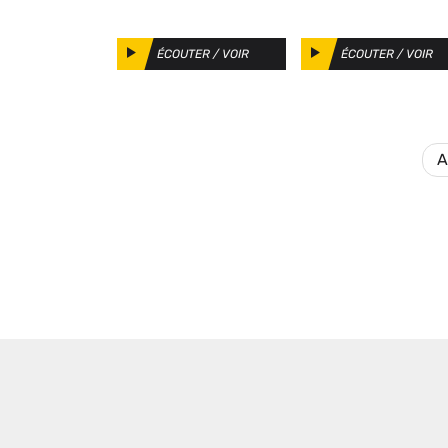
opération
siéger pendant
séduction ?
sept ans ?
ÉCOUTER / VOIR
ÉCOUTER / VOIR
A