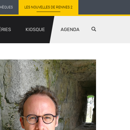
THÈQUES
LES NOUVELLES DE RENNES 2
ÉRIES
KIOSQUE
AGENDA
age
ntributeur