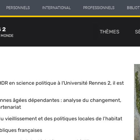
PERSONNELS
INTERNATIONAL
PROFESSIONNELS
BIBLIO
Navigation
 2
principale
THÈMES
S
E MONDE
Im
du
co
R en science politique à l'Université Rennes 2, il est
sonnes âgées dépendantes : analyse du changement,
artenariat
vieillissement et des politiques locales de l’habitat
bliques françaises