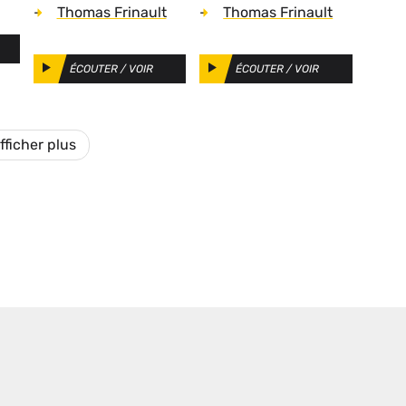
accord se dessine
Rassemblement
Auteurs
Auteurs
-
Thomas Frinault
-
Thomas Frinault
à Brest malgré les
national plus
consignes
fructueuse qu'au
ÉCOUTER / VOIR
ÉCOUTER / VOIR
nationales
précédent scrutin
municipal
fficher plus