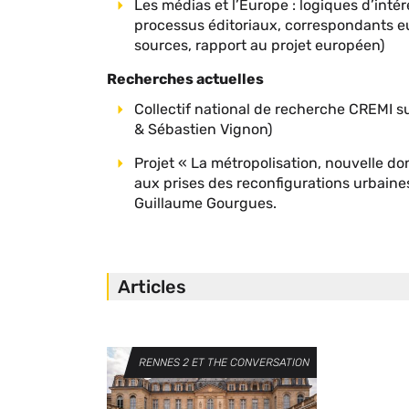
Les médias et l’Europe : logiques d’int
processus éditoriaux, correspondants eu
sources, rapport au projet européen)
Recherches actuelles
Collectif national de recherche CREMI s
& Sébastien Vignon)
Projet « La métropolisation, nouvelle don
aux prises des reconfigurations urbaine
Guillaume Gourgues.
Articles
Image
SÉRIE
RENNES 2 ET THE CONVERSATION
de
vignette