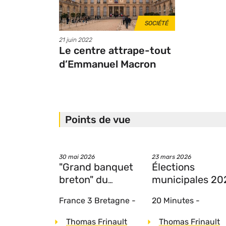
THÈMES
SOCIÉTÉ
Date
21 juin 2022
de
Le centre attrape-tout
publication
d’Emmanuel Macron
Points de vue
Date
Date
30 mai 2026
23 mars 2026
"Grand banquet
Élections
breton" du
municipales 20
Rassemblement
: Les maires vo
France 3 Bretagne
-
20 Minutes
-
national : simple
ils devoir
repas convivial ou
exceptionnelle
Auteurs
Auteurs
Thomas Frinault
Thomas Frinault