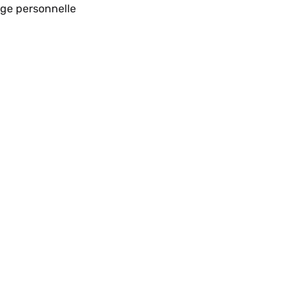
te
ge personnelle
eb
ntributeur