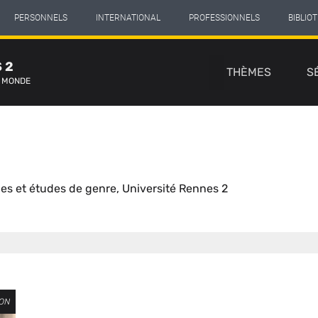
PERSONNELS
INTERNATIONAL
PROFESSIONNELS
BIBLIO
Navigation
 2
principale
THÈMES
S
E MONDE
es et études de genre, Université Rennes 2
ION