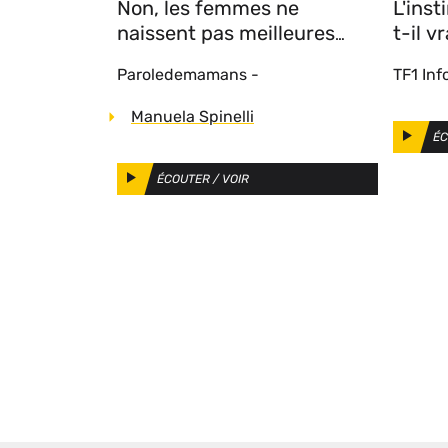
Non, les femmes ne
L'inst
naissent pas meilleures
t-il v
mères : l’instinct maternel
qu'un
Paroledemamans
-
TF1 Inf
n’existe pas vraiment, voici
ce que dit la science sur les
Auteurs
Manuela Spinelli
papas
ÉC
ÉCOUTER / VOIR