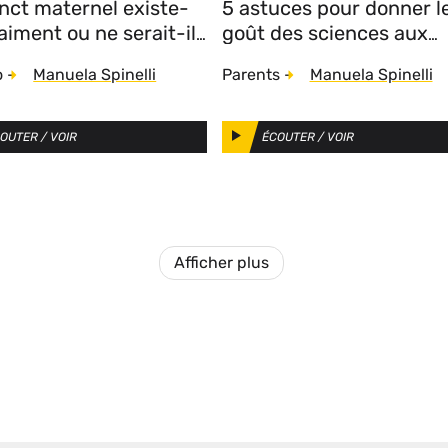
inct maternel existe-
5 astuces pour donner l
raiment ou ne serait-il
goût des sciences aux
 mythe ?
filles
Auteurs
Auteurs
o
-
Manuela Spinelli
Parents
-
Manuela Spinelli
OUTER / VOIR
ÉCOUTER / VOIR
Afficher plus