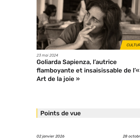
vignette
THÈME
CULTU
Date
23 mai 2024
de
Goliarda Sapienza, l’autrice
publication
flamboyante et insaisissable de l’«
Art de la joie »
Points de vue
Date
Date
02 janvier 2026
28 octob