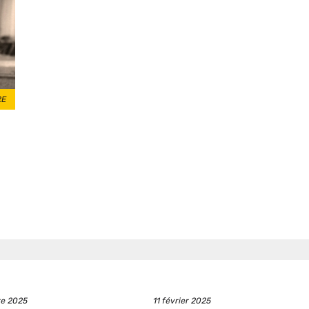
S
RE
Date
re 2025
11 février 2025