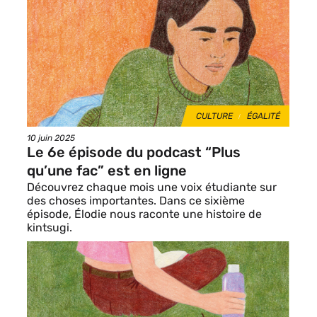
de
vignette
THÈMES
CULTURE
ÉGALITÉ
Date
10 juin 2025
de
Le 6e épisode du podcast “Plus
publication
qu’une fac” est en ligne
Découvrez chaque mois une voix étudiante sur
des choses importantes. Dans ce sixième
épisode, Élodie nous raconte une histoire de
kintsugi.
Image
de
vignette