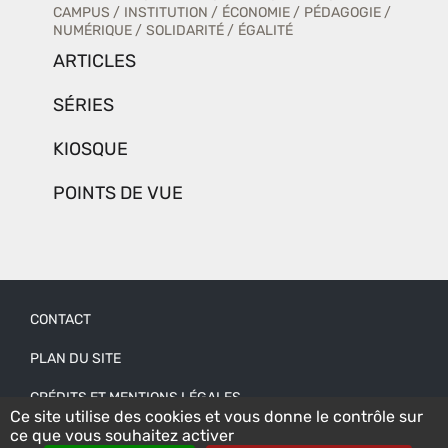
CAMPUS
INSTITUTION
ÉCONOMIE
PÉDAGOGIE
NUMÉRIQUE
SOLIDARITÉ
ÉGALITÉ
ARTICLES
SÉRIES
KIOSQUE
POINTS DE VUE
CONTACT
Menu
PLAN DU SITE
Pied
CRÉDITS ET MENTIONS LÉGALES
de
Ce site utilise des cookies et vous donne le contrôle sur
page
ce que vous souhaitez activer
ACCESSIBILITÉ : NON CONFORME