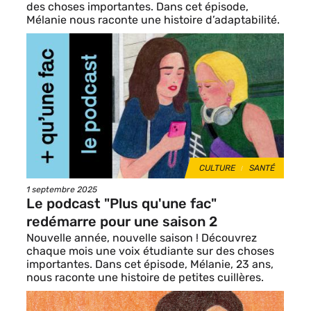
des choses importantes. Dans cet épisode,
Mélanie nous raconte une histoire d’adaptabilité.
Image
de
vignette
THÈMES
CULTURE
SANTÉ
Date
1 septembre 2025
de
Le podcast "Plus qu'une fac"
publication
redémarre pour une saison 2
Nouvelle année, nouvelle saison ! Découvrez
chaque mois une voix étudiante sur des choses
importantes. Dans cet épisode, Mélanie, 23 ans,
nous raconte une histoire de petites cuillères.
Image