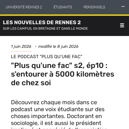
Panneau de gestion des cookies
Aller
⸱⸱⸱
UNIVERSITÉ RENNES 2
ÉTUDIANTS
PERSONNELS
au
contenu
principal
LES NOUVELLES DE RENNES 2
INTERNATIONAL
PROFESSIONNELS
BIBLIOTHÈQUES
SUR LES CAMPUS, EN BRETAGNE ET DANS LE MONDE
LES NOUVELLES DE RENNES 2
Date
1 juin 2026
modifié le
8 juin 2026
de
SÉRIE
LE PODCAST "PLUS QU’UNE FAC"
publication
"Plus qu'une fac" s2, ép10 :
s'entourer à 5000 kilomètres
de chez soi
Découvrez chaque mois dans ce
podcast une voix étudiante sur des
choses importantes. Doctorant en
sociologie, il est aussi le président