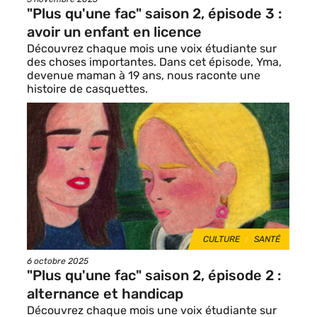
de
"Plus qu'une fac" saison 2, épisode 3 :
publication
avoir un enfant en licence
Découvrez chaque mois une voix étudiante sur
des choses importantes. Dans cet épisode, Yma,
devenue maman à 19 ans, nous raconte une
histoire de casquettes.
Image
de
vignette
THÈMES
CULTURE
SANTÉ
Date
6 octobre 2025
de
"Plus qu'une fac" saison 2, épisode 2 :
publication
alternance et handicap
Découvrez chaque mois une voix étudiante sur