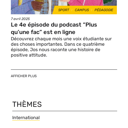
THÈMES
SPORT
CAMPUS
PÉDAGOGIE
Date
7 avril 2025
de
Le 4e épisode du podcast “Plus
publication
qu’une fac” est en ligne
Découvrez chaque mois une voix étudiante sur
des choses importantes. Dans ce quatrième
épisode, Jos nous raconte une histoire de
positive attitude.
AFFICHER PLUS
THÈMES
Thèmes
International