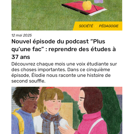
THÈMES
SOCIÉTÉ
PÉDAGOGIE
Date
12 mai 2025
de
Nouvel épisode du podcast “Plus
publication
qu’une fac” : reprendre des études à
37 ans
Découvrez chaque mois une voix étudiante sur
des choses importantes. Dans ce cinquième
épisode, Élodie nous raconte une histoire de
second souffle.
Image
de
vignette