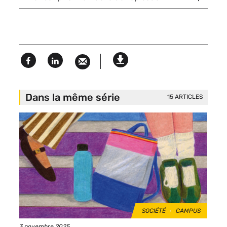
du
texte
dépliable
Facebook
Linked
Version
in
imprimable
Dans la même série
15 ARTICLES
Image
de
vignette
THÈMES
SOCIÉTÉ
CAMPUS
Date
3 novembre 2025