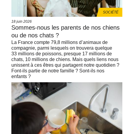
THÈMES
SOCIÉTÉ
Date
18 juin 2026
de
Sommes‑nous les parents de nos chiens
publication
ou de nos chats ?
La France compte 79,8 millions d’animaux de
compagnie, parmi lesquels on trouvera quelque
33 millions de poissons, presque 17 millions de
chats, 10 millions de chiens. Mais quels liens nous
unissent à ces êtres qui partagent notre quotidien ?
Font-ils partie de notre famille ? Sont-ils nos
enfants ?
Image
de
vignette