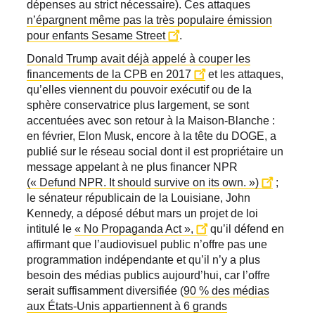
dépenses au strict nécessaire). Ces attaques
n’épargnent même pas la très populaire émission
pour enfants Sesame Street
.
Donald Trump avait déjà appelé à couper les
financements de la CPB en 2017
et les attaques,
qu’elles viennent du pouvoir exécutif ou de la
sphère conservatrice plus largement, se sont
accentuées avec son retour à la Maison-Blanche :
en février, Elon Musk, encore à la tête du DOGE, a
publié sur le réseau social dont il est propriétaire un
message appelant à ne plus financer NPR
(« Defund NPR. It should survive on its own. »)
;
le sénateur républicain de la Louisiane, John
Kennedy, a déposé début mars un projet de loi
intitulé le
« No Propaganda Act »,
qu’il défend en
affirmant que l’audiovisuel public n’offre pas une
programmation indépendante et qu’il n’y a plus
besoin des médias publics aujourd’hui, car l’offre
serait suffisamment diversifiée (
90 % des médias
aux États-Unis appartiennent à 6 grands