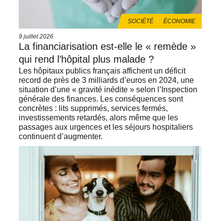
THÈMES
SOCIÉTÉ
ÉCONOMIE
Date
9 juillet 2026
de
La financiarisation est‑elle le « remède »
publication
qui rend l’hôpital plus malade ?
Les hôpitaux publics français affichent un déficit
record de près de 3 milliards d’euros en 2024, une
situation d’une « gravité inédite » selon l’Inspection
générale des finances. Les conséquences sont
concrètes : lits supprimés, services fermés,
investissements retardés, alors même que les
passages aux urgences et les séjours hospitaliers
continuent d’augmenter.
Image
de
vignette