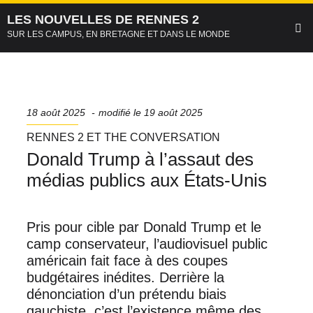
Panneau de gestion des cookies
Aller
LES NOUVELLES DE RENNES 2
au
SUR LES CAMPUS, EN BRETAGNE ET DANS LE MONDE
contenu
principal
Date
18 août 2025
modifié le
19 août 2025
de
SÉRIE
RENNES 2 ET THE CONVERSATION
publication
Donald Trump à l’assaut des
médias publics aux États-Unis
Pris pour cible par Donald Trump et le
camp conservateur, l’audiovisuel public
américain fait face à des coupes
budgétaires inédites. Derrière la
dénonciation d’un prétendu biais
gauchiste, c’est l’existence même des