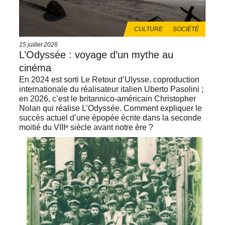
THÈMES
CULTURE
SOCIÉTÉ
Date
15 juillet 2026
de
L’Odyssée : voyage d’un mythe au
publication
cinéma
En 2024 est sorti Le Retour d’Ulysse, coproduction
internationale du réalisateur italien Uberto Pasolini ;
en 2026, c’est le britannico-américain Christopher
Nolan qui réalise L’Odyssée. Comment expliquer le
succès actuel d’une épopée écrite dans la seconde
moitié du VIIIᵉ siècle avant notre ère ?
Image
de
vignette