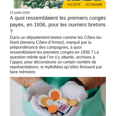
THÈMES
SOCIÉTÉ
ÉCONOMIE
Date
15 juillet 2026
de
A quoi ressemblaient les premiers congés
publication
payés, en 1936, pour les ouvriers bretons
?
Dans un département breton comme les Côtes-du-
Nord (devenu Côtes-d’Armor), marqué par la
prépondérance des campagnes, à quoi
ressemblaient les premiers congés en 1936 ? La
question mérite que l’on s’y attarde, archives à
l’appui, pour déconstruire un certain nombre de
représentations, si mythifiées qu’elles finissent par
faire mémoire.
Image
de
vignette