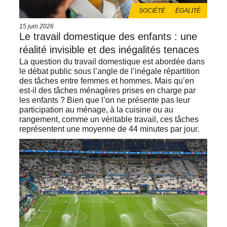
THÈMES
SOCIÉTÉ
ÉGALITÉ
Date
15 juin 2026
de
Le travail domestique des enfants : une
publication
réalité invisible et des inégalités tenaces
La question du travail domestique est abordée dans
le débat public sous l’angle de l’inégale répartition
des tâches entre femmes et hommes. Mais qu’en
est-il des tâches ménagères prises en charge par
les enfants ? Bien que l’on ne présente pas leur
participation au ménage, à la cuisine ou au
rangement, comme un véritable travail, ces tâches
représentent une moyenne de 44 minutes par jour.
Image
de
vignette