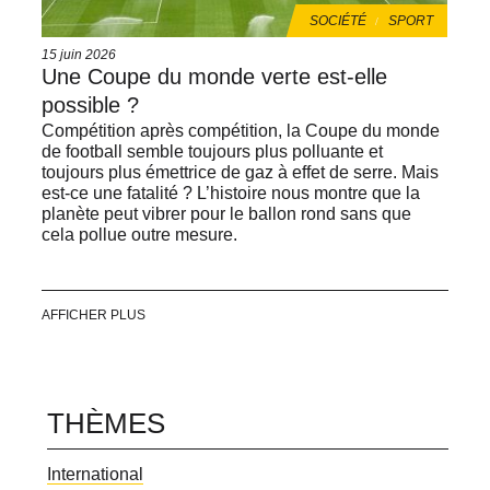
THÈMES
SOCIÉTÉ
SPORT
Date
15 juin 2026
de
Une Coupe du monde verte est‑elle
publication
possible ?
Compétition après compétition, la Coupe du monde
de football semble toujours plus polluante et
toujours plus émettrice de gaz à effet de serre. Mais
est-ce une fatalité ? L’histoire nous montre que la
planète peut vibrer pour le ballon rond sans que
cela pollue outre mesure.
AFFICHER PLUS
THÈMES
Thèmes
International