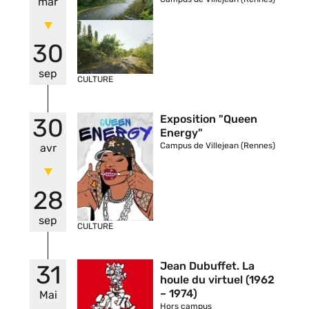
mar
30
sep
CULTURE
Vignette
Exposition "Queen
30
Energy"
Campus de Villejean (Rennes)
avr
28
sep
CULTURE
Vignette
Jean Dubuffet. La
31
houle du virtuel (1962
– 1974)
Mai
Hors campus