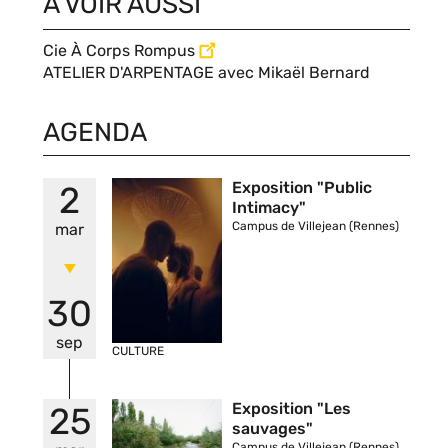
À VOIR AUSSI
Cie À Corps Rompus
ATELIER D'ARPENTAGE avec Mikaël Bernard
AGENDA
Vignette
Exposition "Public
2
Intimacy"
Campus de Villejean (Rennes)
mar
30
sep
CULTURE
Vignette
Exposition "Les
25
sauvages"
Campus de Villejean (Rennes)