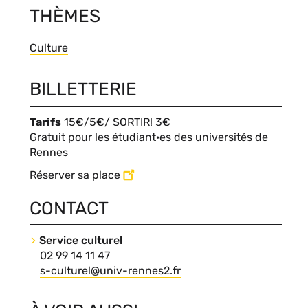
THÈMES
Thèmes
Culture
Blocs
BILLETTERIE
personnalisables
Contenu
Tarifs
15€/5€/ SORTIR! 3€
du
Gratuit pour les étudiant·es des universités de
bloc
Rennes
Réserver sa place
CONTACT
Contact
Service culturel
Nom
Téléphone
02 99 14 11 47
du
Courriel
s-culturel@univ-rennes2.fr
contact