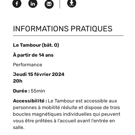
Facebook
Linked
Version
in
imprimable
INFORMATIONS PRATIQUES
Compléments
Le Tambour (bât. O)
de
À partir de 14 ans
lieu
Type
Performance
d'événement
Jeudi 15 février 2024
Complément
20h
de
Durée :
55min
date
Accessibilité :
Le Tambour est accessible aux
personnes à mobilité réduite et dispose de trois
boucles magnétiques individuelles qui peuvent
vous être prêtées à l'accueil avant l'entrée en
salle.