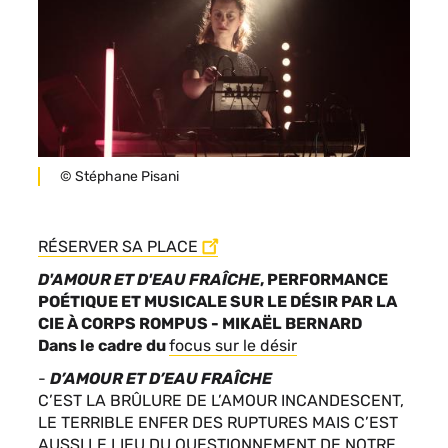
paragraphes
Légende
© Stéphane Pisani
R
ÉSERVER SA PLACE
D'AMOUR ET D'EAU FRAÎCHE
, PERFORMANCE
POÉTIQUE ET MUSICALE SUR LE DÉSIR PAR LA
CIE À CORPS ROMPUS - MIKAËL BERNARD
Dans le cadre du
focus sur le désir
-
D’AMOUR ET D’EAU FRAÎCHE
C’EST LA BRÛLURE DE L’AMOUR INCANDESCENT,
LE TERRIBLE ENFER DES RUPTURES MAIS C’EST
AUSSI LE LIEU DU QUESTIONNEMENT DE NOTRE