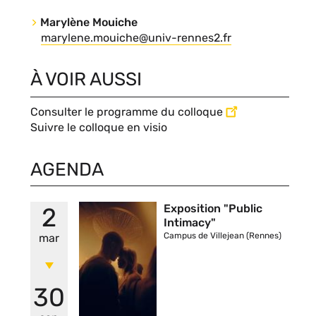
du
Marylène Mouiche
contact
Nom
Courriel
marylene.mouiche@univ-rennes2.fr
du
contact
À VOIR AUSSI
Consulter le programme du colloque
Suivre le colloque en visio
AGENDA
Vignette
Exposition "Public
2
Intimacy"
Campus de Villejean (Rennes)
mar
30