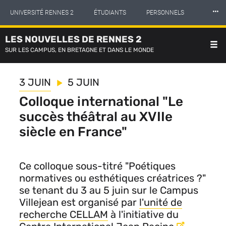
Panneau de gestion des cookies
Aller
⸱⸱⸱
UNIVERSITÉ RENNES 2
ÉTUDIANTS
PERSONNELS
au
contenu
principal
LES NOUVELLES DE RENNES 2
INTERNATIONAL
PROFESSIONNELS
BIBLIOTHÈQUES
SUR LES CAMPUS, EN BRETAGNE ET DANS LE MONDE
LES NOUVELLES DE RENNES 2
3 JUIN
5 JUIN
Colloque international "Le
succès théâtral au XVIIe
siècle en France"
Ce colloque sous-titré "Poétiques
normatives ou esthétiques créatrices ?"
se tenant du 3 au 5 juin sur le Campus
Villejean est organisé par
l'unité de
recherche CELLAM
à l'initiative du