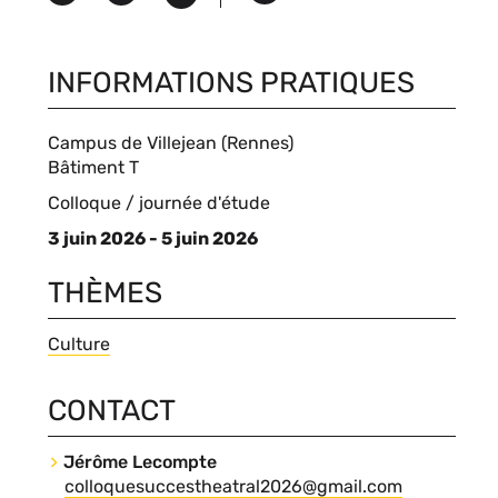
Version
in
imprimable
INFORMATIONS PRATIQUES
Campus de Villejean (Rennes)
Compléments
Bâtiment T
de
Type
Colloque / journée d'étude
lieu
d'événement
3 juin 2026 - 5 juin 2026
THÈMES
Thèmes
Culture
CONTACT
Contact
Jérôme Lecompte
Nom
Courriel
colloquesuccestheatral2026@gmail.com