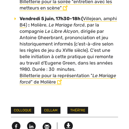
Billetterie pour la soirée "entretien avec les
metteurs en scène"
Vendredi
5 juin, 17h30-18h (
Villejean, amphi
B4
)
:
Molière,
Le Mariage forcé
, par la
compagnie
Le Libre Alcyon
, dirigée par
Antoine Gheerbrant, prononciation et
jeu
historiquement informés (c'est-à-dire selon
les règles de
jeu
du XVIIe siècle). C'est une
belle initiation à cette pratique qui remonte
au travail d'Eugene Green, dans les années
1980. Durée : 30 minutes.
Billetterie pour la représentation "
Le Mariage
forcé
" de Molière
Mots
COLLOQUE
CELLAM
THÉÂTRE
clés
Facebook
Linked