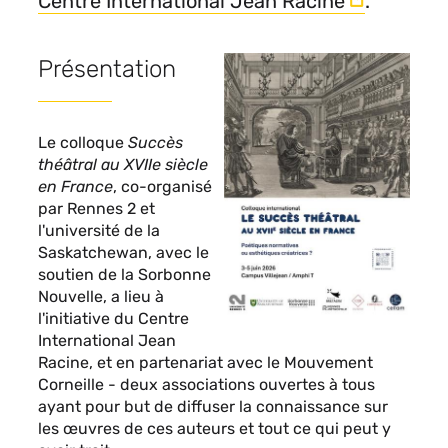
Centre International Jean Racine
.
Contenu
Présentation
sous
forme
de
Le colloque
Succès
paragraphes
théâtral au XVIIe siècle
en France
, co-organisé
par Rennes 2 et
l'université de la
Saskatchewan, avec le
soutien de la Sorbonne
Nouvelle, a lieu à
l'initiative du Centre
International Jean
Racine, et en partenariat avec le Mouvement
Corneille - deux associations ouvertes à tous
ayant pour but de diffuser la connaissance sur
les œuvres de ces auteurs et tout ce qui peut y