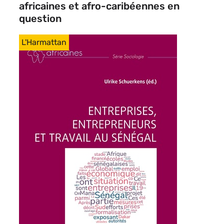
africaines et afro-caribéennes en
question
Image
Éditeur
L'Harmattan
de
vignette