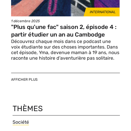
THÈMES
INTERNATIONAL
Date
1 décembre 2025
de
"Plus qu'une fac" saison 2, épisode 4 :
publication
partir étudier un an au Cambodge
Découvrez chaque mois dans ce podcast une
voix étudiante sur des choses importantes. Dans
cet épisode, Yma, devenue maman à 19 ans, nous
raconte une histoire d'aventurière pas solitaire.
AFFICHER PLUS
THÈMES
Thèmes
Société