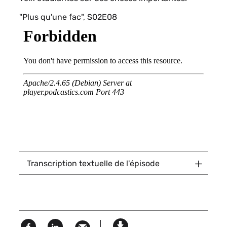
"Plus qu'une fac", S02E08
Titre
Transcription textuelle de l'épisode
du
texte
dépliable