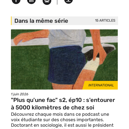
Facebook
Linked
Version
in
imprimable
Dans la même série
15 ARTICLES
Image
de
vignette
THÈMES
INTERNATIONAL
Date
1 juin 2026
de
"Plus qu'une fac" s2, ép10 : s'entourer
publication
à 5000 kilomètres de chez soi
Découvrez chaque mois dans ce podcast une
voix étudiante sur des choses importantes.
Doctorant en sociologie, il est aussi le président