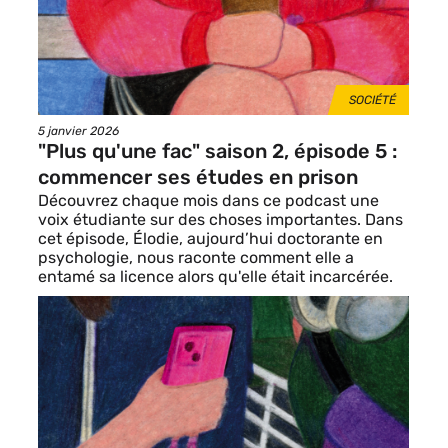
THÈMES
SOCIÉTÉ
Date
5 janvier 2026
de
"Plus qu'une fac" saison 2, épisode 5 :
publication
commencer ses études en prison
Découvrez chaque mois dans ce podcast une
voix étudiante sur des choses importantes. Dans
cet épisode, Élodie, aujourd’hui doctorante en
psychologie, nous raconte comment elle a
entamé sa licence alors qu'elle était incarcérée.
Image
de
vignette