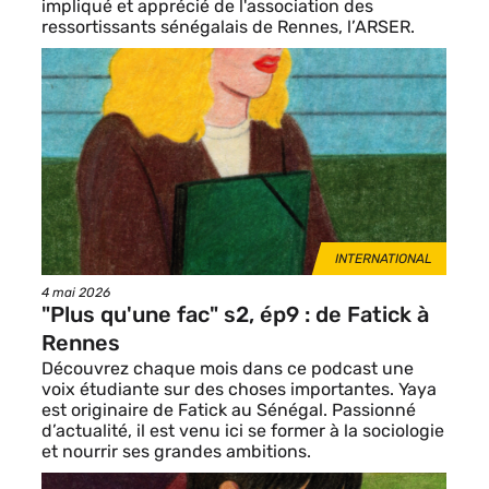
impliqué et apprécié de l'association des
ressortissants sénégalais de Rennes, l’ARSER.
Image
de
vignette
THÈMES
INTERNATIONAL
Date
4 mai 2026
de
"Plus qu'une fac" s2, ép9 : de Fatick à
publication
Rennes
Découvrez chaque mois dans ce podcast une
voix étudiante sur des choses importantes. Yaya
est originaire de Fatick au Sénégal. Passionné
d’actualité, il est venu ici se former à la sociologie
et nourrir ses grandes ambitions.
Image