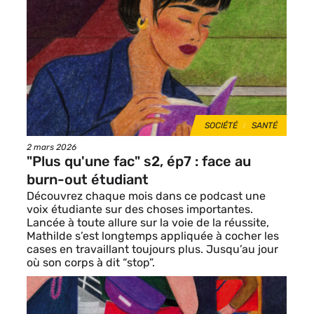
de
vignette
THÈMES
SOCIÉTÉ
SANTÉ
Date
2 mars 2026
de
"Plus qu'une fac" s2, ép7 : face au
publication
burn-out étudiant
Découvrez chaque mois dans ce podcast une
voix étudiante sur des choses importantes.
Lancée à toute allure sur la voie de la réussite,
Mathilde s’est longtemps appliquée à cocher les
cases en travaillant toujours plus. Jusqu’au jour
où son corps à dit “stop”.
Image
de
vignette