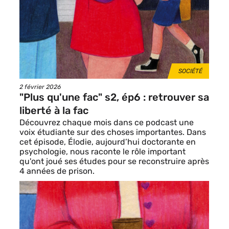
THÈMES
SOCIÉTÉ
Date
2 février 2026
de
"Plus qu'une fac" s2, ép6 : retrouver sa
publication
liberté à la fac
Découvrez chaque mois dans ce podcast une
voix étudiante sur des choses importantes. Dans
cet épisode, Élodie, aujourd’hui doctorante en
psychologie, nous raconte le rôle important
qu'ont joué ses études pour se reconstruire après
4 années de prison.
Image
de
vignette