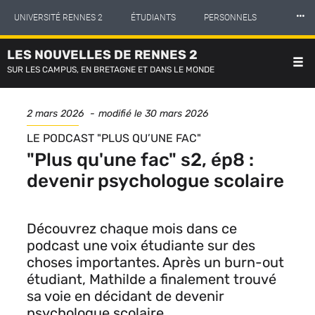
Panneau de gestion des cookies
Aller
⸱⸱⸱
UNIVERSITÉ RENNES 2
ÉTUDIANTS
PERSONNELS
au
contenu
principal
LES NOUVELLES DE RENNES 2
INTERNATIONAL
PROFESSIONNELS
BIBLIOTHÈQUES
SUR LES CAMPUS, EN BRETAGNE ET DANS LE MONDE
LES NOUVELLES DE RENNES 2
Date
2 mars 2026
modifié le
30 mars 2026
de
SÉRIE
LE PODCAST "PLUS QU’UNE FAC"
publication
"Plus qu'une fac" s2, ép8 :
devenir psychologue scolaire
Découvrez chaque mois dans ce
podcast une voix étudiante sur des
choses importantes. Après un burn-out
étudiant, Mathilde a finalement trouvé
sa voie en décidant de devenir
psychologue scolaire.