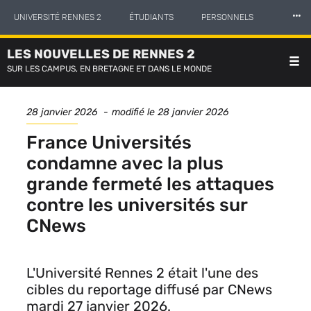
Panneau de gestion des cookies
Aller
⸱⸱⸱
UNIVERSITÉ RENNES 2
ÉTUDIANTS
PERSONNELS
au
contenu
principal
LES NOUVELLES DE RENNES 2
INTERNATIONAL
PROFESSIONNELS
BIBLIOTHÈQUES
SUR LES CAMPUS, EN BRETAGNE ET DANS LE MONDE
LES NOUVELLES DE RENNES 2
Date
28 janvier 2026
modifié le
28 janvier 2026
de
publication
France Universités
condamne avec la plus
grande fermeté les attaques
contre les universités sur
CNews
L'Université Rennes 2 était l'une des
cibles du reportage diffusé par CNews
mardi 27 janvier 2026.