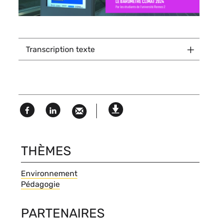
Titre
Transcription texte
du
texte
dépliable
Facebook
Linked
Version
in
imprimable
THÈMES
Thèmes
Environnement
Pédagogie
PARTENAIRES