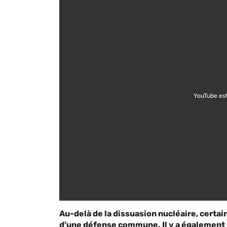
YouTube est
Au-delà de la dissuasion nucléaire, certa
d’une défense commune. Il y a également