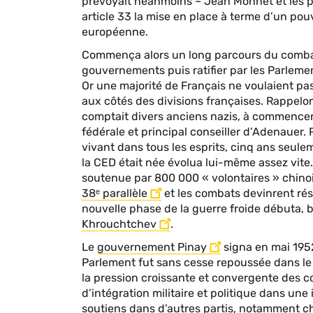
prévoyait néanmoins – Jean Monnet et les p
article 33 la mise en place à terme d’un pou
européenne.
Commença alors un long parcours du combattan
gouvernements puis ratifier par les Parlemen
Or une majorité de Français ne voulaient p
aux côtés des divisions françaises. Rappelo
comptait divers anciens nazis, à commence
fédérale et principal conseiller d’Adenauer.
vivant dans tous les esprits, cinq ans seulem
la CED était née évolua lui-même assez vite.
soutenue par 800 000 « volontaires » chinoi
38ᵉ parallèle
et les combats devinrent rés
nouvelle phase de la guerre froide débuta,
Khrouchtchev
.
Le
gouvernement Pinay
signa en mai 1952 
Parlement fut sans cesse repoussée dans le c
la pression croissante et convergente des co
d’intégration militaire et politique dans un
soutiens dans d’autres partis, notamment chez