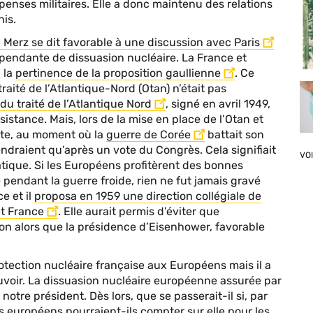
penses militaires. Elle a donc maintenu des relations
nis.
h Merz se dit favorable à une discussion avec Paris
pendante de dissuasion nucléaire. La France et
 la
pertinence de la proposition gaullienne
. Ce
raité de l’Atlantique-Nord (Otan) n’était pas
 du traité de l’Atlantique Nord
, signé en avril 1949,
sistance. Mais, lors de la mise en place de l’Otan et
te, au moment où la
guerre de Corée
battait son
iendraient qu’après un vote du Congrès. Cela signifiait
VO
atique. Si les Européens profitèrent des bonnes
e pendant la guerre froide, rien ne fut jamais gravé
e et il
proposa en 1959 une direction collégiale de
et France
. Elle aurait permis d’éviter que
on alors que la présidence d’Eisenhower, favorable
rotection nucléaire française aux Européens mais il a
ouvoir. La dissuasion nucléaire européenne assurée par
otre président. Dès lors, que se passerait-il si, par
és européens pourraient-ils compter sur elle pour les