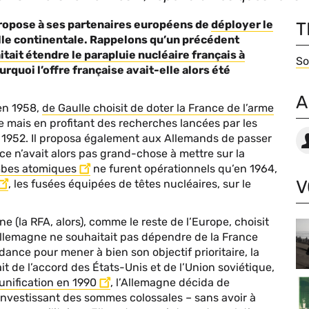
ropose à ses partenaires européens de
déployer le
T
lle continentale. Rappelons qu’un précédent
tait étendre le parapluie nucléaire français à
T
So
urquoi l’offre française avait-elle alors été
A
 en 1958,
de Gaulle choisit de doter la France de l’arme
e mais en profitant des recherches lancées par les
Au
1952. Il proposa également aux Allemands de passer
nce n’avait alors pas grand-chose à mettre sur la
mbes atomiques
ne furent opérationnels qu’en 1964,
V
, les fusées équipées de têtes nucléaires, sur le
ne (la RFA, alors), comme le reste de l’Europe, choisit
’Allemagne ne souhaitait pas dépendre de la France
ance pour mener à bien son objectif prioritaire, la
it de l’accord des États-Unis et de l’Union soviétique,
unification en 1990
, l’Allemagne décida de
nvestissant des sommes colossales – sans avoir à