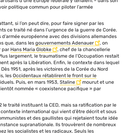
artisans d’une Europe fédérale y tenaient – dans son
voir politique commun pour piloter l’armée
t, si l’on peut dire, pour faire signer par les
ts ce traité né dans l’urgence de la guerre de Corée.
as d’armée européenne avec des divisions allemandes
ns que, dans les
gouvernements Adenauer
, on
r par
Hans Maria Globke
, chef de la chancellerie
 Plus largement, le traumatisme de l’Occupation restait
ent après la Libération. Enfin, le contexte dans lequel
 Dès 1951, après les victoires de la Corée du Nord
s, les
Occidentaux rétablirent le front sur le
iduels. Puis, en mars 1953,
Staline
mourut et une
 bientôt nommée « coexistence pacifique » par
le traité instituant la CED, mais sa ratification par le
ontexte international qui vient d’être décrit et sous
mmunistes et des gaullistes qui rejetaient toute idée
e instance supranationale. Ils trouvèrent de nombreux
 les socialistes et les radicaux. Seuls les