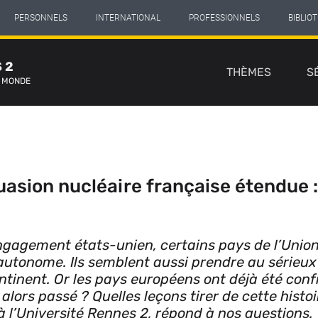
PERSONNELS
INTERNATIONAL
PROFESSIONNELS
BIBLIO
Navigation
 2
principale
THÈMES
S
E MONDE
uasion nucléaire française étendue
ngagement états-unien, certains pays de l’Unio
utonome. Ils semblent aussi prendre au sérieux 
tinent. Or les pays européens ont déjà été conf
alors passé ? Quelles leçons tirer de cette histoi
 l’Université Rennes 2, répond à nos questions.