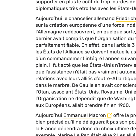
supporter en plus le coût de trop lourdes dé
diplomatiques très étroites avec les États-U
Aujourd’hui le chancelier allemand
Friedric
sur la création européenne d’une force indé
l’Allemagne redécouvrent, en quelque sorte,
dernier avait compris que l’Organisation du t
parfaitement fiable. En effet, dans l’
article 3
les États de l’Alliance se doivent mutuelle as
d’un commandement intégré l’année suivan
plein, il fut acté que les États-Unis n’interv
que l’assistance n’était pas vraiment autom
relations avec leurs alliés d’outre-Atlantiqu
dans le marbre. De Gaulle en avait conscienc
l’Otan, associant États-Unis, Royaume-Uni 
l’Organisation ne dépendît que de Washingt
aux Européens, allait prendre fin en 1960.
Aujourd’hui
Emmanuel Macron
offre la p
bien précisé qu’il ne déléguerait pas son p
la France dépendra donc du choix ultime de n
exemple, Marine Le Pen était élue ? Les alli