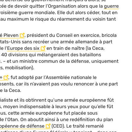
ée de devoir quitter l’Organisation alors que la
guerre
oisième guerre mondiale. Elle dut alors céder, tout en
it au maximum le risque du réarmement du voisin tant
é Pleven
, président du Conseil en exercice, bricola
s États-Unis sans recréer une armée allemande à part
e l’
Europe des six
en train de naître (la Ceca,
e 40 divisions qui mélangeraient des bataillons
etc. – et un ministre commun de la défense, uniquement
, mobilisation).
 »
, fut adopté par l’Assemblée nationale le
sents, car ils n’avaient pas voulu renoncer à une part
e la Ceca.
réaliste et ils obtinrent qu’une armée européenne fût
, moyen indispensable à leurs yeux pour qu’elle fût
 plus, cette armée européenne fut placée sous
’Otan. On aboutit ainsi à une redéfinition du plan
péenne de défense
(CED). Le traité remanié