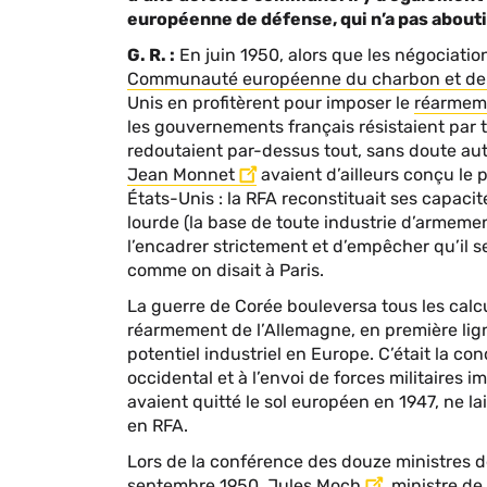
européenne de défense, qui n’a pas abouti
G. R. :
En juin 1950, alors que les négociati
Communauté européenne du charbon et de l
Unis en profitèrent pour imposer le
réarmeme
les gouvernements français résistaient par
redoutaient par-dessus tout, sans doute au
Jean Monnet
avaient d’ailleurs conçu le 
États-Unis : la RFA reconstituait ses capac
lourde (la base de toute industrie d’armeme
l’encadrer strictement et d’empêcher qu’il s
comme on disait à Paris.
La guerre de Corée bouleversa tous les calcu
réarmement de l’Allemagne, en première lign
potentiel industriel en Europe. C’était la con
occidental et à l’envoi de forces militaires 
avaient quitté le sol européen en 1947, ne 
en RFA.
Lors de la conférence des douze ministres 
septembre 1950,
Jules Moch
, ministre d