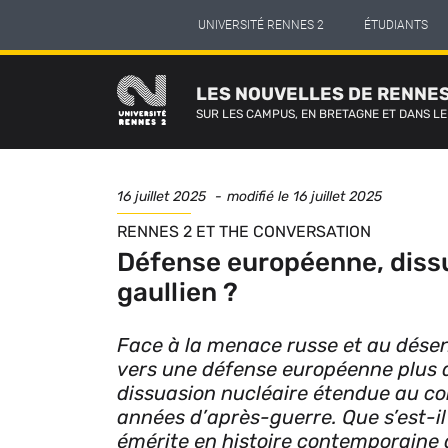
Panneau de gestion des cookies
Aller
UNIVERSITÉ RENNES 2
ÉTUDIANTS
au
contenu
principal
LES NOUVELLES DE RENNES
SUR LES CAMPUS, EN BRETAGNE ET DANS L
Date
16 juillet 2025
modifié le
16 juillet 2025
de
SÉRIE
RENNES 2 ET THE CONVERSATION
publication
Défense européenne, diss
gaullien ?
Face à la menace russe et au dése
vers une défense européenne plus a
dissuasion nucléaire étendue au con
années d’après-guerre. Que s’est-il 
émérite en histoire contemporaine à