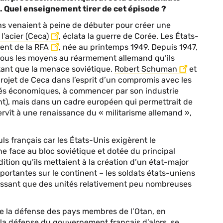
. Quel enseignement tirer de cet épisode ?
ons venaient à peine de débuter pour créer une
’acier (Ceca)
, éclata la guerre de Corée. Les États-
nt de la RFA
, née au printemps 1949. Depuis 1947,
 tous les moyens au réarmement allemand qu’ils
tant que la menace soviétique.
Robert Schuman
et
projet de Ceca dans l’esprit d’un compromis avec les
ités économiques, à commencer par son industrie
nt), mais dans un cadre européen qui permettrait de
ervît à une renaissance du « militarisme allemand »,
ls français car les États-Unis exigèrent le
e face au bloc soviétique et dotée du principal
dition qu’ils mettaient à la création d’un état-major
importantes sur le continent – les soldats états-uniens
laissant que des unités relativement peu nombreuses
de la défense des pays membres de l’Otan, en
e la défense du gouvernement français d’alors, se