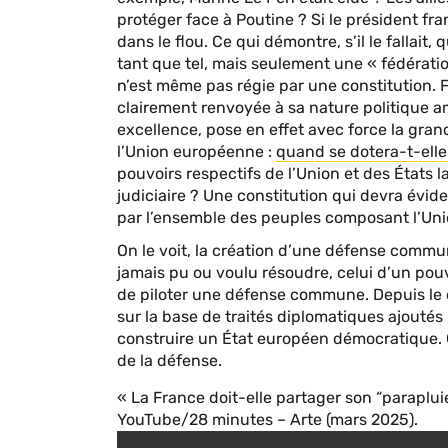
protéger face à Poutine ? Si le président fra
dans le flou. Ce qui démontre, s’il le fallai
tant que tel, mais seulement une « fédératio
n’est même pas régie par une constitution. F
clairement renvoyée à sa nature politique a
excellence, pose en effet avec force la gra
l’Union européenne :
quand se dotera-t-elle 
pouvoirs respectifs de l’Union et des États la
judiciaire ? Une constitution qui devra évid
par l’ensemble des peuples composant l’Uni
On le voit, la création d’une défense comm
jamais pu ou voulu résoudre, celui d’un pou
de piloter une défense commune. Depuis le 
sur la base de traités diplomatiques ajoutés 
construire un État européen démocratique. C
de la défense.
« La France doit-elle partager son “paraplui
YouTube/28 minutes – Arte (mars 2025).