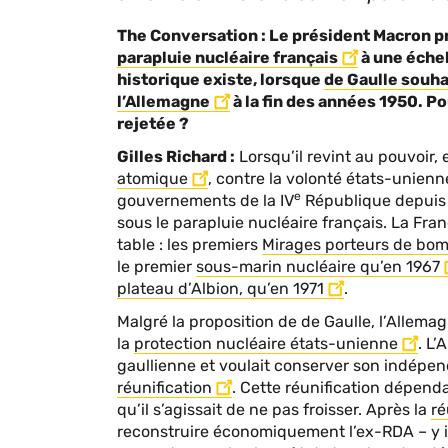
The Conversation : Le président Macron p
parapluie nucléaire français
à une éche
historique existe, lorsque
de Gaulle souhai
l’Allemagne
à la fin des années 1950. Po
rejetée ?
Gilles Richard :
Lorsqu’il revint au pouvoir,
atomique
, contre la volonté états-unienn
e
gouvernements de la IV
République depuis 
sous le parapluie nucléaire français. La Fra
table : les premiers
Mirages porteurs de bo
le premier
sous-marin nucléaire qu’en 1967
plateau d’Albion, qu’en 1971
.
Malgré la proposition de de Gaulle, l’Allemag
la
protection nucléaire états-unienne
. L
gaullienne et voulait conserver son indépend
réunification
. Cette réunification dépenda
qu’il s’agissait de ne pas froisser. Après la
ré
reconstruire économiquement l’ex-RDA – y i