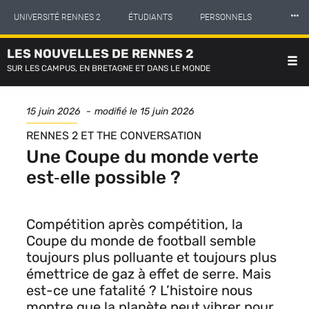
Panneau de gestion des cookies
Aller
⸱⸱⸱
UNIVERSITÉ RENNES 2
ÉTUDIANTS
PERSONNELS
au
contenu
principal
LES NOUVELLES DE RENNES 2
INTERNATIONAL
PROFESSIONNELS
BIBLIOTHÈQUES
SUR LES CAMPUS, EN BRETAGNE ET DANS LE MONDE
LES NOUVELLES DE RENNES 2
Date
15 juin 2026
modifié le
15 juin 2026
de
SÉRIE
RENNES 2 ET THE CONVERSATION
publication
Une Coupe du monde verte
est‑elle possible ?
Compétition après compétition, la
Coupe du monde de football semble
toujours plus polluante et toujours plus
émettrice de gaz à effet de serre. Mais
est-ce une fatalité ? L’histoire nous
montre que la planète peut vibrer pour