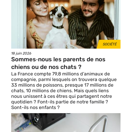
vignette
THÈMES
SOCIÉTÉ
Date
18 juin 2026
de
Sommes‑nous les parents de nos
publication
chiens ou de nos chats ?
La France compte 79,8 millions d’animaux de
compagnie, parmi lesquels on trouvera quelque
33 millions de poissons, presque 17 millions de
chats, 10 millions de chiens. Mais quels liens
nous unissent à ces êtres qui partagent notre
quotidien ? Font-ils partie de notre famille ?
Sont-ils nos enfants ?
Image
de
vignette