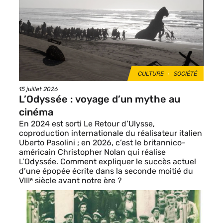
vignette
THÈMES
CULTURE
SOCIÉTÉ
Date
15 juillet 2026
de
L’Odyssée : voyage d’un mythe au
publication
cinéma
En 2024 est sorti Le Retour d’Ulysse,
coproduction internationale du réalisateur italien
Uberto Pasolini ; en 2026, c’est le britannico-
américain Christopher Nolan qui réalise
L’Odyssée. Comment expliquer le succès actuel
d’une épopée écrite dans la seconde moitié du
VIIIᵉ siècle avant notre ère ?
Image
de
vignette