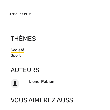
AFFICHER PLUS
THÈMES
Thèmes
Société
Sport
AUTEURS
Auteurs
Lionel Pabion
VOUS AIMEREZ AUSSI