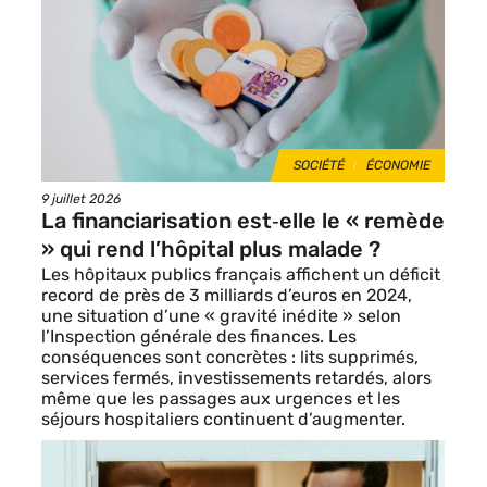
vignette
THÈMES
SOCIÉTÉ
ÉCONOMIE
Date
9 juillet 2026
de
La financiarisation est‑elle le « remède
publication
» qui rend l’hôpital plus malade ?
Les hôpitaux publics français affichent un déficit
record de près de 3 milliards d’euros en 2024,
une situation d’une « gravité inédite » selon
l’Inspection générale des finances. Les
conséquences sont concrètes : lits supprimés,
services fermés, investissements retardés, alors
même que les passages aux urgences et les
séjours hospitaliers continuent d’augmenter.
Image
de