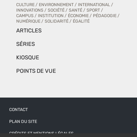
CULTURE
ENVIRONNEMENT
INTERNATIONAL
INNOVATIONS
SOCIÉTÉ
SANTÉ
SPORT
CAMPUS
INSTITUTION
ÉCONOMIE
PÉDAGOGIE
NUMÉRIQUE
SOLIDARITÉ
ÉGALITÉ
ARTICLES
SÉRIES
KIOSQUE
POINTS DE VUE
CONTACT
Menu
PLAN DU SITE
Pied
CRÉDITS ET MENTIONS LÉGALES
de