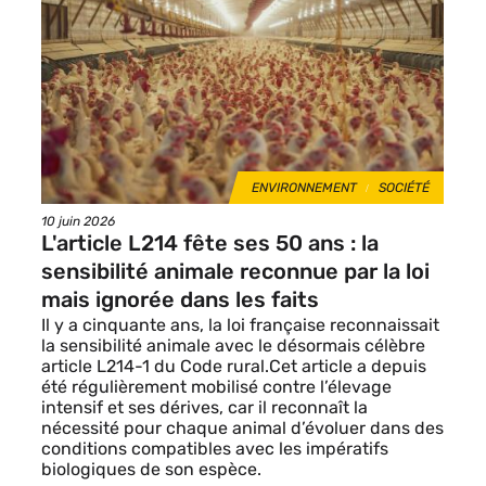
de
vignette
THÈMES
ENVIRONNEMENT
SOCIÉTÉ
Date
10 juin 2026
de
L'article L214 fête ses 50 ans : la
publication
sensibilité animale reconnue par la loi
mais ignorée dans les faits
Il y a cinquante ans, la loi française reconnaissait
la sensibilité animale avec le désormais célèbre
article L214-1 du Code rural.Cet article a depuis
été régulièrement mobilisé contre l’élevage
intensif et ses dérives, car il reconnaît la
nécessité pour chaque animal d’évoluer dans des
conditions compatibles avec les impératifs
biologiques de son espèce.