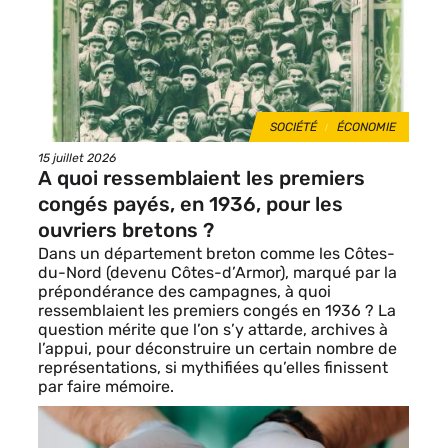
THÈMES
SOCIÉTÉ
ÉCONOMIE
Date
15 juillet 2026
de
A quoi ressemblaient les premiers
publication
congés payés, en 1936, pour les
ouvriers bretons ?
Dans un département breton comme les Côtes-
du-Nord (devenu Côtes-d’Armor), marqué par la
prépondérance des campagnes, à quoi
ressemblaient les premiers congés en 1936 ? La
question mérite que l’on s’y attarde, archives à
l’appui, pour déconstruire un certain nombre de
représentations, si mythifiées qu’elles finissent
par faire mémoire.
Image
de