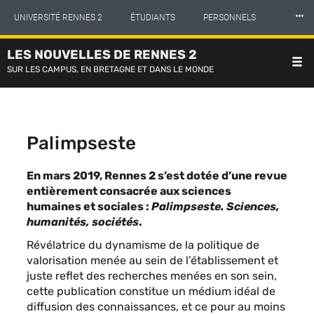
Panneau de gestion des cookies
Aller
⸱⸱⸱
UNIVERSITÉ RENNES 2
ÉTUDIANTS
PERSONNELS
au
contenu
principal
LES NOUVELLES DE RENNES 2
INTERNATIONAL
PROFESSIONNELS
BIBLIOTHÈQUES
SUR LES CAMPUS, EN BRETAGNE ET DANS LE MONDE
LES NOUVELLES DE RENNES 2
Palimpseste
Contenu
En mars 2019, Rennes 2 s’est dotée d’une revue
sous
entièrement consacrée aux sciences
forme
humaines et sociales :
Palimpseste. Sciences,
de
humanités, sociétés
.
paragraphes
Révélatrice du dynamisme de la politique de
valorisation menée au sein de l’établissement et
juste reflet des recherches menées en son sein,
cette publication constitue un médium idéal de
diffusion des connaissances, et ce pour au moins