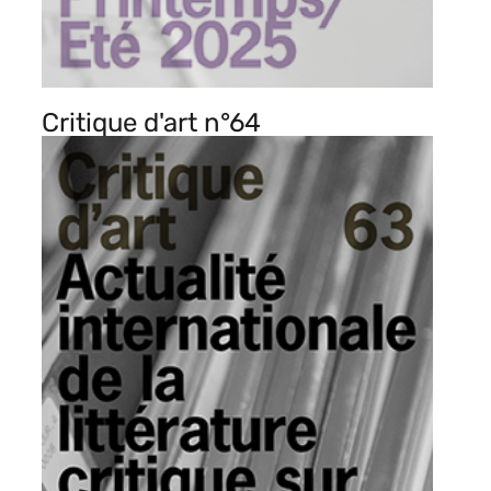
Critique d'art n°64
Image
de
vignette