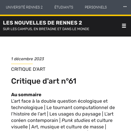
Panneau de gestion des cookies
Aller
⸱⸱⸱
UNIVERSITÉ RENNES 2
ÉTUDIANTS
PERSONNELS
au
contenu
principal
LES NOUVELLES DE RENNES 2
INTERNATIONAL
PROFESSIONNELS
BIBLIOTHÈQUES
SUR LES CAMPUS, EN BRETAGNE ET DANS LE MONDE
LES NOUVELLES DE RENNES 2
Date
1 décembre 2023
de
REVUE
CRITIQUE D'ART
parution
OU
Critique d'art n°61
COLLECTION
Description
Au sommaire
de
L’art face à la double question écologique et
la
technologique | Le tournant computationnel de
publication
l’histoire de l’art | Les usages du paysage | L’art
coréen contemporain |
Punk studies
et culture
visuelle | Art, musique et culture de masse |