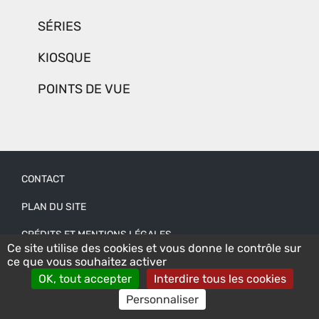
SÉRIES
KIOSQUE
POINTS DE VUE
CONTACT
Menu
PLAN DU SITE
Pied
CRÉDITS ET MENTIONS LÉGALES
de
Ce site utilise des cookies et vous donne le contrôle sur
page
ce que vous souhaitez activer
ACCESSIBILITÉ : NON CONFORME
OK, tout accepter
Interdire tous les cookies
CONNEXION
Personnaliser