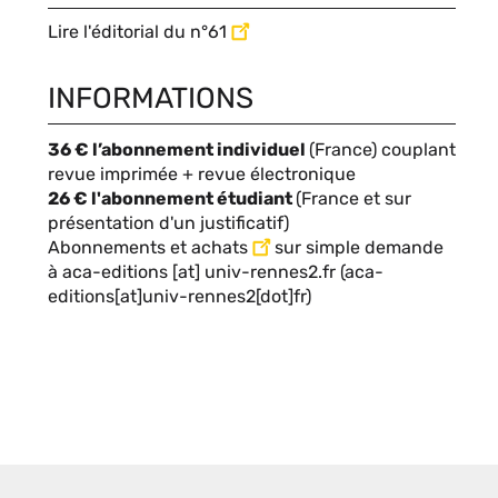
Lire l'éditorial du n°61
INFORMATIONS
Autres
36 € l’abonnement individuel
(France) couplant
informations
revue imprimée + revue électronique
26 € l'abonnement étudiant
(France et sur
présentation d'un justificatif)
Abonnements et achats
sur simple demande
à
aca-editions
[at]
univ-rennes2.fr
(aca-
editions[at]univ-rennes2[dot]fr)