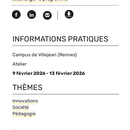
Facebook
Linked
Version
in
imprimable
INFORMATIONS PRATIQUES
Campus de Villejean (Rennes)
Type
Atelier
d'événement
9 février 2026 - 13 février 2026
THÈMES
Thèmes
Innovations
Société
Pédagogie