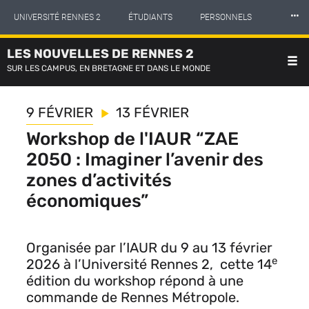
Panneau de gestion des cookies
Aller
⸱⸱⸱
UNIVERSITÉ RENNES 2
ÉTUDIANTS
PERSONNELS
au
contenu
principal
LES NOUVELLES DE RENNES 2
INTERNATIONAL
PROFESSIONNELS
BIBLIOTHÈQUES
SUR LES CAMPUS, EN BRETAGNE ET DANS LE MONDE
LES NOUVELLES DE RENNES 2
9 FÉVRIER
13 FÉVRIER
Workshop de l'IAUR “ZAE
2050 : Imaginer l’avenir des
zones d’activités
économiques”
Organisée par l’IAUR du 9 au 13 février
e
2026 à l’Université Rennes 2, cette 14
édition du workshop répond à une
commande de Rennes Métropole.