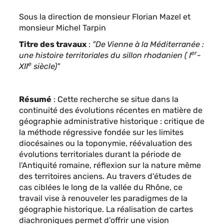
Contenu
Sous la direction de monsieur Florian Mazel et
sous
monsieur Michel Tarpin
forme
Titre des travaux
:
"De Vienne à la Méditerranée :
de
er
une histoire territoriales du sillon rhodanien ( I
-
paragraphes
e
XII
siècle)"
Résumé
:
Cette recherche se situe dans la
continuité des évolutions récentes en matière de
géographie administrative historique : critique de
la méthode régressive fondée sur les limites
diocésaines ou la toponymie, réévaluation des
évolutions territoriales durant la période de
l'Antiquité romaine, réflexion sur la nature même
des territoires anciens. Au travers d'études de
cas ciblées le long de la vallée du Rhône, ce
travail vise à renouveler les paradigmes de la
géographie historique. La réalisation de cartes
diachroniques permet d’offrir une vision