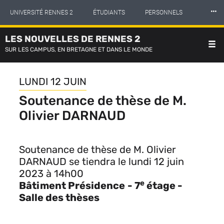
Panneau de gestion des cookies
Aller
⸱⸱⸱
UNIVERSITÉ RENNES 2
ÉTUDIANTS
PERSONNELS
au
contenu
principal
LES NOUVELLES DE RENNES 2
INTERNATIONAL
PROFESSIONNELS
BIBLIOTHÈQUES
SUR LES CAMPUS, EN BRETAGNE ET DANS LE MONDE
LES NOUVELLES DE RENNES 2
LUNDI 12 JUIN
Soutenance de thèse de M.
Olivier DARNAUD
Soutenance de thèse de M. Olivier
DARNAUD se tiendra
le lundi 12 juin
2023
à 14h00
e
Bâtiment Présidence
- 7
étage
-
Salle des thèses