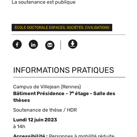
La soutenance est publique
Mots
ÉCOLE DOCTORALE ESPACES, SOCIÉTÉS, CIVILISATIONS
clés
Facebook
Linked
Version
in
imprimable
INFORMATIONS PRATIQUES
Campus de Villejean (Rennes)
e
Compléments
Bâtiment Présidence
- 7
étage
- Salle des
de
thèses
lieu
Type
Soutenance de thèse / HDR
d'événement
Lundi 12 juin 2023
Complément
à 14h
de
Accessibilité
Personnes à mobilité réduite