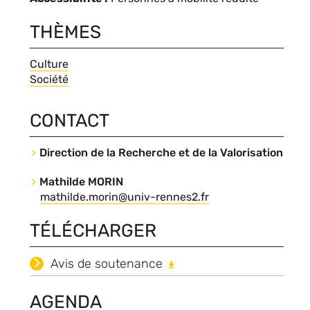
date
THÈMES
Thèmes
Culture
Société
CONTACT
Contact
Direction de la Recherche et de la Valorisation
Nom
Mathilde MORIN
du
Nom
Courriel
mathilde.morin@univ-rennes2.fr
contact
du
TÉLÉCHARGER
contact
Fichiers
Avis de soutenance
associés
AGENDA