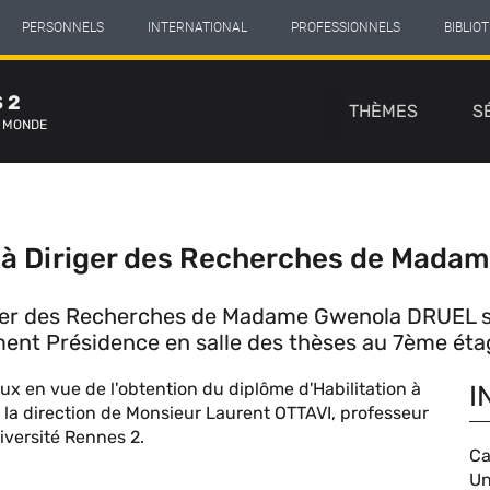
PERSONNELS
INTERNATIONAL
PROFESSIONNELS
BIBLIO
Navigation
 2
principale
THÈMES
S
E MONDE
n à Diriger des Recherches de Mad
iger des Recherches de Madame Gwenola DRUEL se 
ment Présidence en salle des thèses au 7ème éta
en vue de l'obtention du diplôme d'Habilitation à
I
la direction de Monsieur Laurent OTTAVI, professeur
iversité Rennes 2.
Ca
C
Un