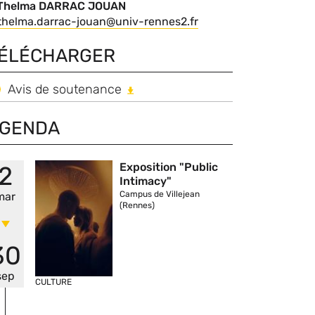
Thelma DARRAC JOUAN
contact
Nom
Courriel
thelma.darrac-jouan@univ-rennes2.fr
du
ÉLÉCHARGER
contact
chiers
Avis de soutenance
sociés
GENDA
Vignette
Exposition "Public
2
Intimacy"
Campus de Villejean
mar
(Rennes)
30
sep
CULTURE