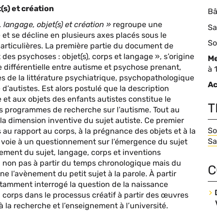
de
(s) et création
Bâ
li
langage, objet(s) et création »
regroupe une
Sa
et se décline en plusieurs axes placés sous le
Ty
So
particulières. La première partie du document de
d'
 des psychoses : objet(s), corps et langage », s’origine
Me
 différentielle entre autisme et psychose prenant,
C
à 
s de la littérature psychiatrique, psychopathologique
de
Ac
d’autistes. Est alors postulé que la description
da
 et aux objets des enfants autistes constitue le
T
es programmes de recherche sur l’autisme. Tout au
 la dimension inventive du sujet autiste. Ce premier
T
So
u rapport au corps, à la prégnance des objets et à la
Sa
la voie à un questionnement sur l’émergence du sujet
nement du sujet, langage, corps et inventions
t, non pas à partir du temps chronologique mais du
C
 l’avènement du petit sujet à la parole. À partir
otamment interrogé la question de la naissance
Co
u corps dans le processus créatif à partir des œuvres
 à la recherche et l’enseignement à l’université.