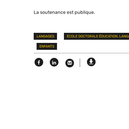
La soutenance est publique.
Mots
LANGAGES
ÉCOLE DOCTORALE ÉDUCATION, LANGAG
clés
ENFANTS
Facebook
Linked
Version
in
imprimable