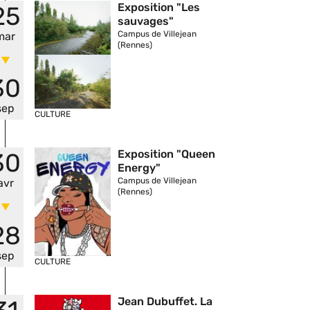
Vignette
Exposition "Les
25
sauvages"
Campus de Villejean
mar
(Rennes)
30
sep
CULTURE
Vignette
Exposition "Queen
30
Energy"
Campus de Villejean
avr
(Rennes)
28
sep
CULTURE
Vignette
Jean Dubuffet. La