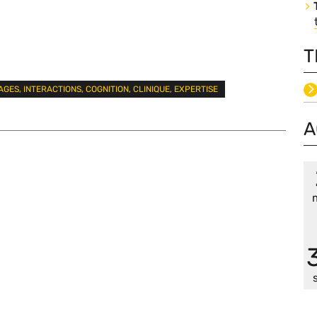
T
Fi
ES, INTERACTIONS, COGNITION, CLINIQUE, EXPERTISE
as
A