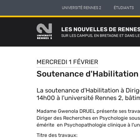
Panneau de gestion des cookies
Aller
UNIVERSITÉ RENNES 2
ÉTUDIANTS
au
contenu
principal
LES NOUVELLES DE RENNES
SUR LES CAMPUS, EN BRETAGNE ET DANS L
MERCREDI 1 FÉVRIER
Soutenance d'Habilitatio
La soutenance d'Habilitation à Dir
14h00 à l'université Rennes 2, bâti
Contenu
Madame Gwenola DRUEL présente ses travaux 
sous
Diriger des Recherches en Psychologie sous 
forme
émérite en Psychopathologie clinique à l'un
de
Titre des travaux:
paragraphes