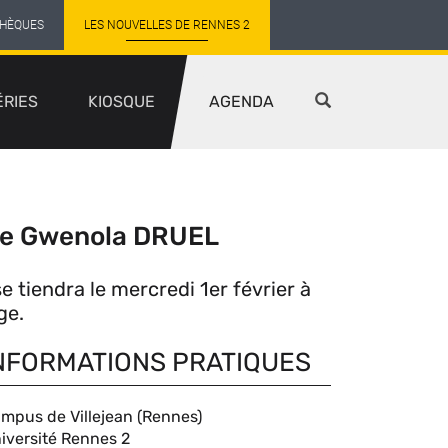
THÈQUES
LES NOUVELLES DE RENNES 2
ÉRIES
KIOSQUE
AGENDA
ame Gwenola DRUEL
tiendra le mercredi 1er février à
ge.
NFORMATIONS PRATIQUES
mpus de Villejean (Rennes)
ompléments
iversité Rennes 2