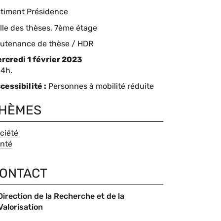
timent Présidence
eu
lle des thèses, 7ème étage
pe
utenance de thèse / HDR
événement
rcredi 1 février 2023
omplément
14h.
cessibilité
Personnes à mobilité réduite
te
HÈMES
hèmes
ciété
nté
ONTACT
ntact
Direction de la Recherche et de la
Nom
Valorisation
du