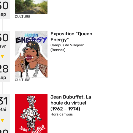
30
sep
CULTURE
Vignette
Exposition "Queen
30
Energy"
Campus de Villejean
avr
(Rennes)
28
sep
CULTURE
Vignette
Jean Dubuffet. La
31
houle du virtuel
(1962 – 1974)
Mai
Hors campus