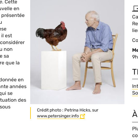
e
. Cette
uvelle en
t présentée
Ca
u
C
Re
èse
de
li
il est
li
Ty
Co
e considérer
d'
ou non
Me
ue sa
C
9h
re que la
de
da
T
 donnée en
T
In
uante années
So
qui se
ituation des
 sous
Légende
Crédit photo : Petrina Hicks, sur
À
www.petersinger.info
Pl
co