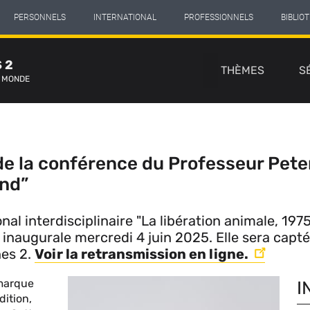
PERSONNELS
INTERNATIONAL
PROFESSIONNELS
BIBLIO
Navigation
 2
principale
THÈMES
S
E MONDE
de la conférence du Professeur Pete
ond”
nal interdisciplinaire "La libération animale, 197
naugurale mercredi 4 juin 2025. Elle sera captée
nes 2.
Voir la retransmission en ligne.
arque
I
dition,