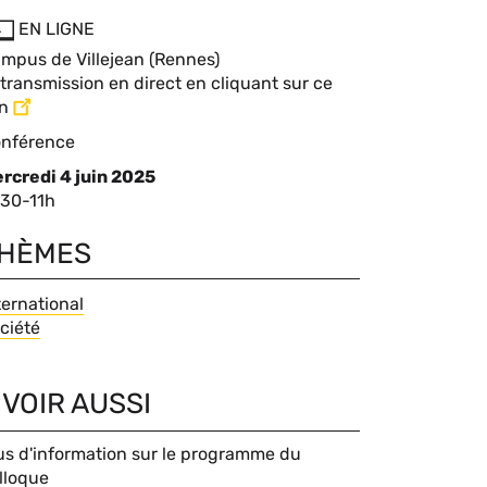
EN LIGNE
mpus de Villejean (Rennes)
ompléments
transmission en direct en cliquant sur ce
en
eu
pe
nférence
événement
rcredi 4 juin 2025
omplément
30-11h
te
HÈMES
hèmes
ternational
ciété
 VOIR AUSSI
us d'information sur le programme du
lloque