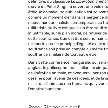
forme
définitive, du classique
La Libération animal
de
œuvre de Peter Singer a ouvert une voie no
paragraphes
éthique animale : sa publication est souven
comme un moment clef dans l’émergence d
mouvement animaliste contemporain. La th
utilitariste du livre est que si un être souffre, 
injustifiable, sur le plan moral, de refuser d
cette souffrance. Que cet être soit humain 
n’importe pas : le principe d’égalité exige q
souffrance soit prise en compte au même tit
souffrance similaire de tout autre être.
Dans cette conférence inaugurale, qui sera
anglais, le philosophe fera le bilan de cinq
de libération animale, et évoquera l’horizon 
dessine pour l’avenir de ces idées, et de la s
milliards d’animaux non humains qui vivent
l’emprise humaine.
Peter Singer en bref