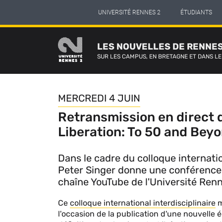
Panneau de gestion des cookies
Aller
UNIVERSITÉ RENNES 2
ÉTUDIANTS
au
contenu
principal
LES NOUVELLES DE RENNES
SUR LES CAMPUS, EN BRETAGNE ET DANS L
MERCREDI 4 JUIN
Retransmission en direct 
Liberation: To 50 and Bey
Dans le cadre du colloque internatio
Peter Singer donne une conférence i
chaîne YouTube de l'Université Ren
Contenu
Ce
colloque international interdisciplinaire
m
sous
l'occasion de la publication d'une nouvelle é