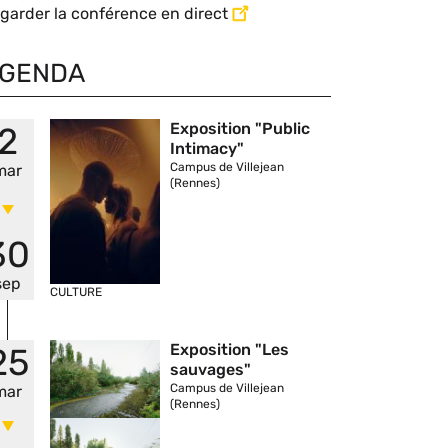
garder la conférence en direct
GENDA
Vignette
Exposition "Public
2
Intimacy"
Campus de Villejean
mar
(Rennes)
30
sep
CULTURE
Vignette
Exposition "Les
25
sauvages"
Campus de Villejean
mar
(Rennes)