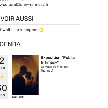
du
Courriel
s-culturel@univ-rennes2.fr
contact
 VOIR AUSSI
t White sur Instagram
GENDA
Vignette
Exposition "Public
2
Intimacy"
Campus de Villejean
mar
(Rennes)
30
sep
CULTURE