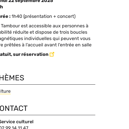
ndi 22 septembre 2025
omplément
8h
rée :
1h40 (présentation + concert)
te
 Tambour est accessible aux personnes à
bilité réduite et dispose de trois boucles
gnétiques individuelles qui peuvent vous
re prêtées à l'accueil avant l'entrée en salle
atuit, sur réservation
HÈMES
hèmes
lture
ONTACT
ntact
Service culturel
Nom
Téléphone
02 99 14 11 47