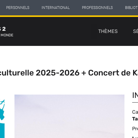
PERSONNELS
INTERNATIONAL
PROFESSIONNELS
BIBLIO
Navigation
 2
principale
THÈMES
S
E MONDE
 culturelle 2025-2026 + Concert de K
I
Ca
C
T
de
Ty
Pr
li
d'