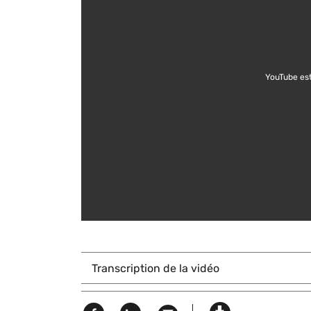
YouTube est
Titre
Transcription de la vidéo
du
texte