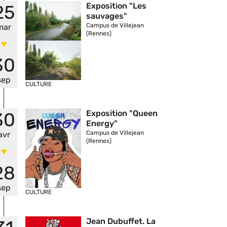
Vignette
Exposition "Les
25
sauvages"
Campus de Villejean
mar
(Rennes)
30
sep
CULTURE
Vignette
Exposition "Queen
30
Energy"
Campus de Villejean
avr
(Rennes)
28
sep
CULTURE
Vignette
Jean Dubuffet. La