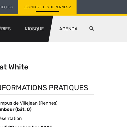
THÈQUES
LES NOUVELLES DE RENNES 2
ÉRIES
KIOSQUE
AGENDA
at White
NFORMATIONS PRATIQUES
mpus de Villejean (Rennes)
ompléments
ambour
(bât. O)
pe
ésentation
eu
événement