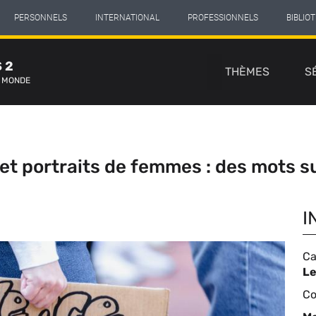
PERSONNELS
INTERNATIONAL
PROFESSIONNELS
BIBLIO
Navigation
 2
principale
THÈMES
S
E MONDE
es et portraits de femmes : des mots 
I
Ca
C
Le
de
Ty
Co
li
d'