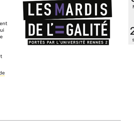
ment
ui
de
t
 de