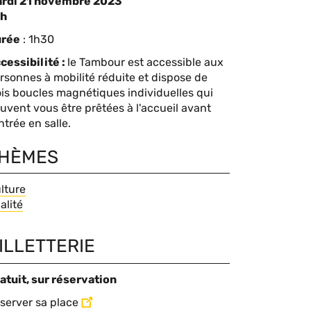
rdi 21 novembre 2023
omplément
8h
urée
: 1h30
te
cessibilité :
le Tambour est accessible aux
rsonnes à mobilité réduite et dispose de
ois boucles magnétiques individuelles qui
uvent vous être prêtées à l'accueil avant
entrée en salle.
HÈMES
hèmes
lture
alité
ocs
ILLETTERIE
rsonnalisables
ntenu
atuit, sur réservation
server sa place
oc