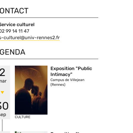
ONTACT
ntact
Service culturel
Nom
Téléphone
02 99 14 11 47
du
Courriel
s-culturel@univ-rennes2.fr
contact
GENDA
Vignette
Exposition "Public
2
Intimacy"
Campus de Villejean
mar
(Rennes)
30
sep
CULTURE