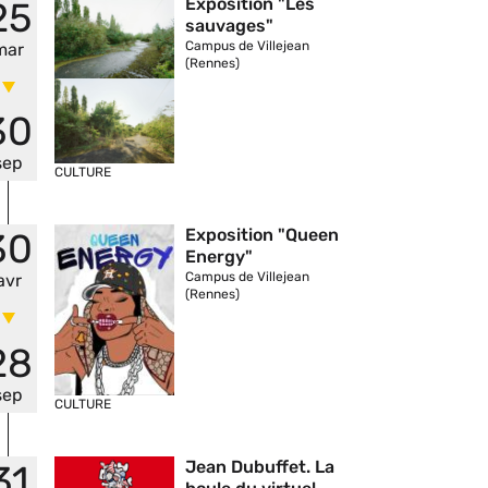
Vignette
Exposition "Les
25
sauvages"
Campus de Villejean
mar
(Rennes)
30
sep
CULTURE
Vignette
Exposition "Queen
30
Energy"
Campus de Villejean
avr
(Rennes)
28
sep
CULTURE
Vignette
Jean Dubuffet. La
31