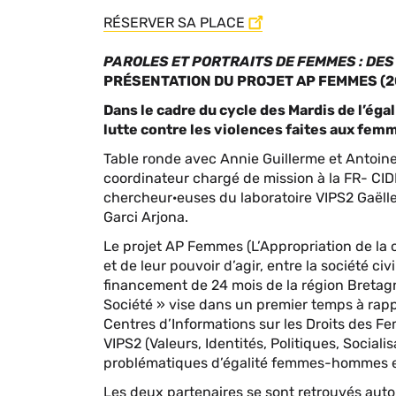
RÉSERVER SA PLACE
PAROLES ET PORTRAITS DE FEMMES : DE
PRÉSENTATION DU PROJET AP FEMMES (2
Dans le cadre du cycle des Mardis de l’égal
lutte contre les violences faites aux fem
Table ronde avec Annie Guillerme et Antoine
coordinateur chargé de mission à la FR- CID
chercheur·euses du laboratoire VIPS2 Gaëll
Garci Arjona.
Le projet AP Femmes (L’Appropriation de la 
et de leur pouvoir d’agir, entre la société civ
financement de 24 mois de la région Bretagn
Société » vise dans un premier temps à rap
Centres d’Informations sur les Droits des Fe
VIPS2 (Valeurs, Identités, Politiques, Sociali
problématiques d’égalité femmes-hommes et 
Les deux partenaires se sont retrouvés autour 