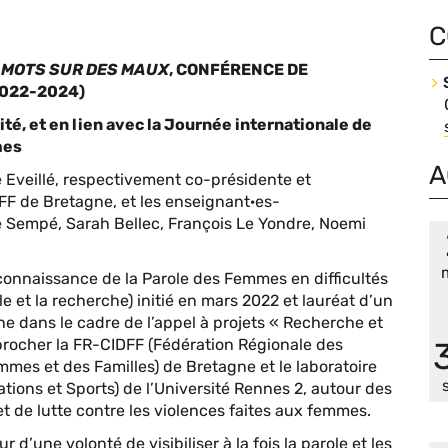
C
S MOTS SUR DES MAUX
, CONFÉRENCE DE
Co
022-2024)
ité, et en lien avec la Journée internationale de
mes
A
 Eveillé, respectivement co-présidente et
FF de Bretagne, et les enseignant·es-
e Sempé, Sarah Bellec, François Le Yondre, Noemi
connaissance de la Parole des Femmes en difficultés
ile et la recherche) initié en mars 2022 et lauréat d’un
e dans le cadre de l’appel à projets « Recherche et
procher la FR-CIDFF (Fédération Régionale des
mmes et des Familles) de Bretagne et le laboratoire
sations et Sports) de l’Université Rennes 2, autour des
de lutte contre les violences faites aux femmes.
d’une volonté de visibiliser à la fois la parole et les