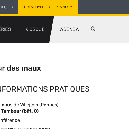
THÈQUES
LES NOUVELLES DE RENNES 2
ÉRIES
KIOSQUE
AGENDA
sur des maux
NFORMATIONS PRATIQUES
mpus de Villejean (Rennes)
ompléments
 Tambour (bât. O)
pe
nférence
eu
événement