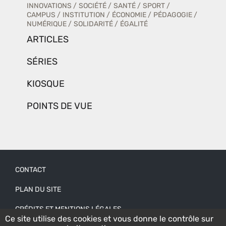
INNOVATIONS
SOCIÉTÉ
SANTÉ
SPORT
CAMPUS
INSTITUTION
ÉCONOMIE
PÉDAGOGIE
NUMÉRIQUE
SOLIDARITÉ
ÉGALITÉ
ARTICLES
SÉRIES
KIOSQUE
POINTS DE VUE
CONTACT
Menu
PLAN DU SITE
Pied
CRÉDITS ET MENTIONS LÉGALES
de
Ce site utilise des cookies et vous donne le contrôle sur