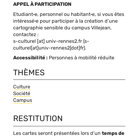
de
APPEL À PARTICIPATION
date
Etudiant·e, personnel ou habitant·e, si vous êtes
intéressé·e pour participer à la création d’une
cartographie sensible du campus Villejean,
contactez :
s-culturel
[at]
univ-rennes2.fr
(s-
culturel[at]univ-rennes2[dot]fr)
.
Accessibilité
Personnes à mobilité réduite
THÈMES
Thèmes
Culture
Société
Campus
Blocs
RESTITUTION
personnalisables
Contenu
Les cartes seront présentées lors d’un
temps de