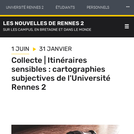
Panneau de gestion des cookies
Aller
⸱⸱⸱
UNIVERSITÉ RENNES 2
ÉTUDIANTS
PERSONNELS
au
contenu
principal
LES NOUVELLES DE RENNES 2
INTERNATIONAL
PROFESSIONNELS
BIBLIOTHÈQUES
SUR LES CAMPUS, EN BRETAGNE ET DANS LE MONDE
LES NOUVELLES DE RENNES 2
1 JUIN
31 JANVIER
Collecte | Itinéraires
sensibles : cartographies
subjectives de l'Université
Rennes 2
Contenu