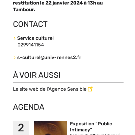
du
restitution le 22 janvier 2024 à 13h au
bloc
Tambour.
CONTACT
Contact
Service culturel
Nom
Téléphone
0299141154
du
s-culturel@univ-rennes2.fr
contact
Nom
du
À VOIR AUSSI
contact
Le site web de l'Agence Sensible
AGENDA
Vignette
Exposition "Public
2
Intimacy"