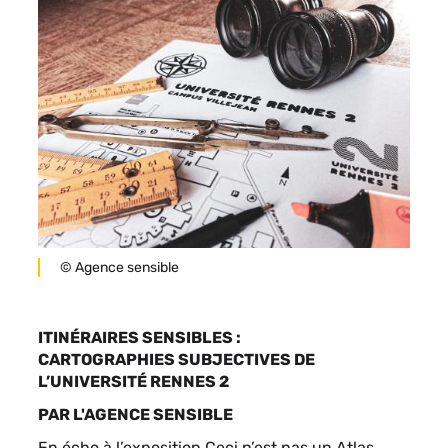
sous
forme
de
paragraphes
Légende
© Agence sensible
ITINÉRAIRES SENSIBLES :
CARTOGRAPHIES SUBJECTIVES DE
L’UNIVERSITÉ RENNES 2
PAR L'AGENCE SENSIBLE
En écho à l’exposition
Ceci n’est pas un Atlas