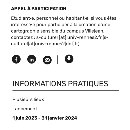
APPEL À PARTICIPATION
Etudiant·e, personnel ou habitant·e, si vous êtes
intéressé·e pour participer à la création d’une
cartographie sensible du campus Villejean,
contactez :
s-culturel
[at]
univ-rennes2.fr
(s-
culturel[at]univ-rennes2[dot]fr)
.
Facebook
Linked
Version
in
imprimable
INFORMATIONS PRATIQUES
Plusieurs lieux
Type
Lancement
d'événement
1 juin 2023 - 31 janvier 2024
Complément