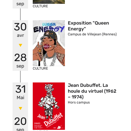
sep
CULTURE
Vignette
Exposition "Queen
30
Energy"
Campus de Villejean (Rennes)
avr
28
sep
CULTURE
Vignette
Jean Dubuffet. La
31
houle du virtuel (1962
– 1974)
Mai
Hors campus
20
sep