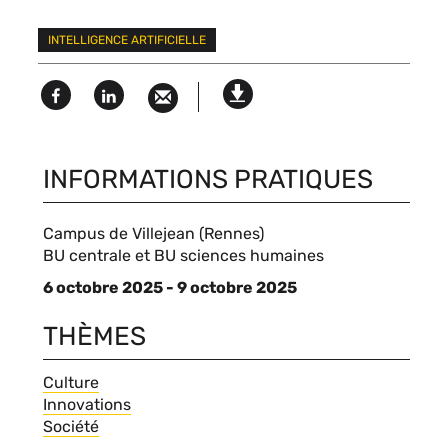
Mots
INTELLIGENCE ARTIFICIELLE
clés
Facebook
Linked
Version
in
imprimable
INFORMATIONS PRATIQUES
Campus de Villejean (Rennes)
Compléments
BU centrale et BU sciences humaines
de
6 octobre 2025 - 9 octobre 2025
lieu
THÈMES
Thèmes
Culture
Innovations
Société