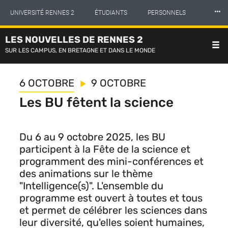
Panneau de gestion des cookies
Aller
⸱⸱⸱
UNIVERSITÉ RENNES 2
ÉTUDIANTS
PERSONNELS
au
contenu
principal
LES NOUVELLES DE RENNES 2
INTERNATIONAL
PROFESSIONNELS
BIBLIOTHÈQUES
SUR LES CAMPUS, EN BRETAGNE ET DANS LE MONDE
LES NOUVELLES DE RENNES 2
6 OCTOBRE
9 OCTOBRE
Les BU fêtent la science
Du 6 au 9 octobre 2025, les BU
participent à la Fête de la science et
programment des mini-conférences et
des animations sur le thème
"Intelligence(s)". L'ensemble du
programme est ouvert à toutes et tous
et permet de célébrer les sciences dans
leur diversité, qu'elles soient humaines,