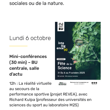
sociales ou de la nature.
Contenu
sous
forme
Lundi 6 octobre
de
paragraphes
Mini-conférences
(30 min) –
BU
centrale, salle
d’actu
12h : La réalité virtuelle
au secours de la
performance sportive (projet REVEA), avec
Richard Kulpa (professeur des universités en
sciences du sport au laboratoire M2S)