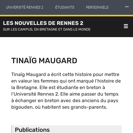
Panneau de gestion des cookies
Aller
⸱⸱⸱
UNIVERSITÉ RENNES 2
ÉTUDIANTS
PERSONNELS
au
contenu
principal
LES NOUVELLES DE RENNES 2
INTERNATIONAL
PROFESSIONNELS
BIBLIOTHÈQUES
SUR LES CAMPUS, EN BRETAGNE ET DANS LE MONDE
LES NOUVELLES DE RENNES 2
TINAÏG MAUGARD
Description
Tinaïg Maugard a écrit cette histoire pour mettre
complète
en valeur les femmes qui ont marqué l’histoire de
du
la Bretagne. Elle est étudiante en breton à
contributeur
l’Université Rennes 2. Elle aime passer du temps
à échanger en breton avec des anciens du pays
bigouden, où habitent ses grands-parents.
Publications