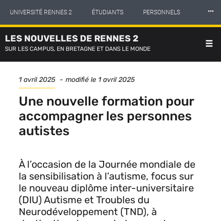
Panneau de gestion des cookies
Aller
⸱⸱⸱
UNIVERSITÉ RENNES 2
ÉTUDIANTS
PERSONNELS
au
contenu
principal
LES NOUVELLES DE RENNES 2
INTERNATIONAL
PROFESSIONNELS
BIBLIOTHÈQUES
SUR LES CAMPUS, EN BRETAGNE ET DANS LE MONDE
LES NOUVELLES DE RENNES 2
Date
1 avril 2025
modifié le
1 avril 2025
de
publication
Une nouvelle formation pour
accompagner les personnes
autistes
À l’occasion de la Journée mondiale de
la sensibilisation à l’autisme, focus sur
le nouveau diplôme inter-universitaire
(DIU) Autisme et Troubles du
Neurodéveloppement (TND), à