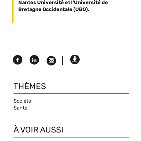
Nantes Université et l’Université de
Bretagne Occidentale (UBO).
Facebook
Linked
Version
in
imprimable
THÈMES
Thèmes
Société
Santé
À VOIR AUSSI